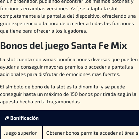
en un ordenador, pudiendo encontrar los mismos botones y
funciones en ambas versiones. Así, se adapta la slot
completamente a la pantalla del dispositivo, ofreciendo una
gran experiencia a la hora de acceder a todas las funciones
que tiene para ofrecer a los jugadores.
Bonos del juego Santa Fe Mix
La slot cuenta con varias bonificaciones diversas que pueden
ayudar a conseguir mayores premios o acceder a pantallas
adicionales para disfrutar de emociones más fuertes.
El símbolo de bono de la slot es la dinamita, y se puede
conseguir hasta un máximo de 150 bonos por tirada según la
apuesta hecha en la tragamonedas.
🎉
Bonificación
Juego superior
Obtener bonos permite acceder al área su