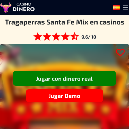
CasinoDinero
Pr
TRAGAPERRAS CON DINERO REAL
Tragaperras Santa Fe Mix en casinos
Skip to navigation
Skip to content
9.6/ 10
Jugar con dinero real
Jugar Demo