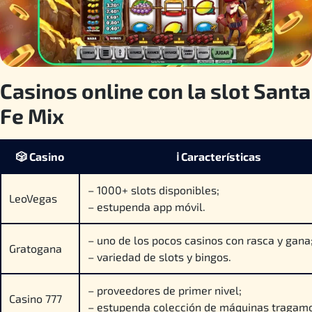
Casinos online con la slot Santa
Fe Mix
🎲 Casino
ℹ️ Características
– 1000+ slots disponibles;
LeoVegas
– estupenda app móvil.
– uno de los pocos casinos con rasca y gana
Gratogana
– variedad de slots y bingos.
– proveedores de primer nivel;
Casino 777
– estupenda colección de máquinas tragam