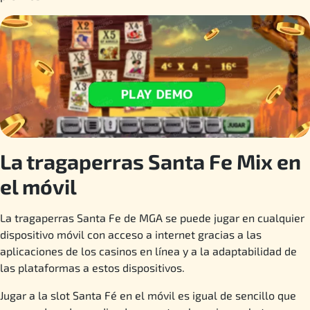
La tragaperras Santa Fe Mix en
el móvil
La tragaperras Santa Fe de MGA se puede jugar en cualquier
dispositivo móvil con acceso a internet gracias a las
aplicaciones de los casinos en línea y a la adaptabilidad de
las plataformas a estos dispositivos.
Jugar a la slot Santa Fé en el móvil es igual de sencillo que