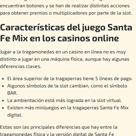
encuentran botones y se han de realizar distintas acciones
para obtener premios o multiplicadores por parte de la slot.
Características del juego Santa
Fe Mix en los casinos online
Jugar a la tragamonedas en un casino en línea no es muy
distinto a jugar en una máquina física, aunque hay algunas
diferencias claves.
El área superior de la tragaperras tiene 5 líneas de pago.
Algunos símbolos de la slot cambian, como el símbolo
BAR.
La ambientación está más lograda en la slot virtual.
Existen más minijuegos en la tragaperras Santa Fe Mix
digital.
Estas son las principales diferencias que hay entre la
tragamonedas física y la versión digital de Santa Fe