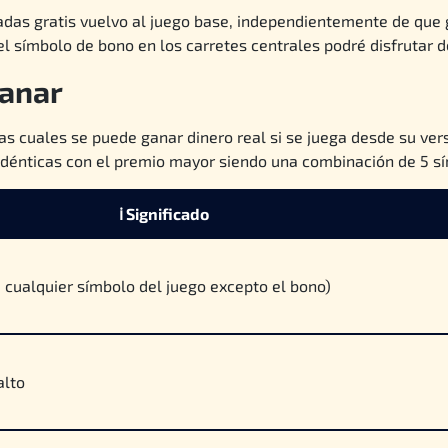
radas gratis vuelvo al juego base, independientemente de que 
símbolo de bono en los carretes centrales podré disfrutar de 
ganar
las cuales se puede ganar dinero real si se juega desde su ve
 idénticas con el premio mayor siendo una combinación de 5 s
ℹ️ Significado
 cualquier símbolo del juego excepto el bono)
alto