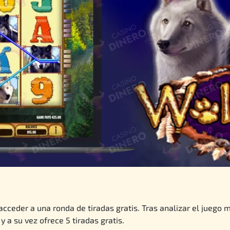
cceder a una ronda de tiradas gratis. Tras analizar el juego 
y a su vez ofrece 5 tiradas gratis.