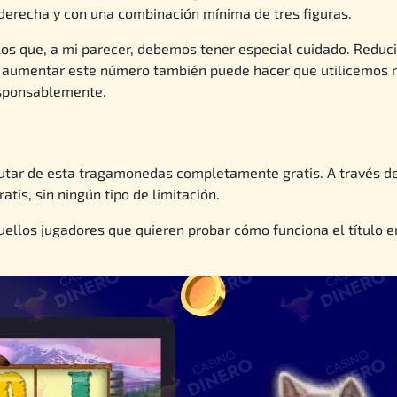
 derecha y con una combinación mínima de tres figuras.
los que, a mi parecer, debemos tener especial cuidado. Reduci
 aumentar este número también puede hacer que utilicemos m
responsablemente.
utar de esta tragamonedas completamente gratis. A través de
is, sin ningún tipo de limitación.
llos jugadores que quieren probar cómo funciona el título en