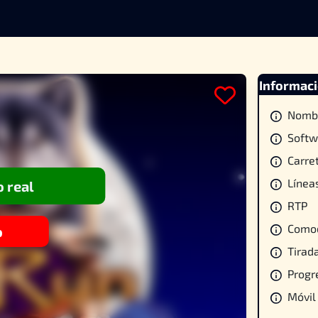
Informaci
Nomb
Softw
Carret
Línea
o real
RTP
Como
o
Tirada
Progr
Móvil