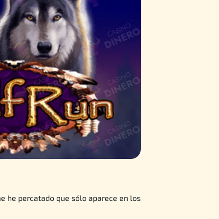
me he percatado que sólo aparece en los