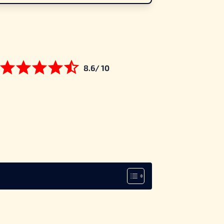
8.6/ 10