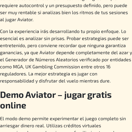
requiere autocontrol y un presupuesto definido, pero puede
ser muy rentable si analizas bien los ritmos de tus sesiones
al jugar Aviator.
Con la experiencia irás desarrollando tu propio enfoque. Lo
esencial es analizar sin prisas. Probar estrategias puede ser
entretenido, pero conviene recordar que ninguna garantiza
ganancias, ya que Aviator depende completamente del azar y
el Generador de Números Aleatorios verificado por entidades
como MGA, UK Gambling Commission entre otros 16
reguladores. La mejor estrategia es jugar con
responsabilidad y disfrutar del vuelo mientras dure.
Demo Aviator – jugar gratis
online
El modo demo permite experimentar el juego completo sin
arriesgar dinero real. Utilizas créditos virtuales