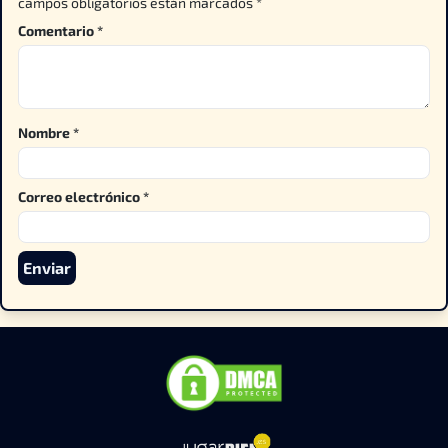
campos obligatorios están marcados
*
Comentario
*
Nombre
*
Correo electrónico
*