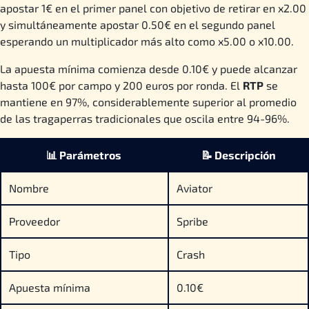
apostar 1€ en el primer panel con objetivo de retirar en x2.00
y simultáneamente apostar 0.50€ en el segundo panel
esperando un multiplicador más alto como x5.00 o x10.00.
La apuesta mínima comienza desde 0.10€ y puede alcanzar
hasta 100€ por campo y 200 euros por ronda. El
RTP
se
mantiene en 97%, considerablemente superior al promedio
de las tragaperras tradicionales que oscila entre 94-96%.
📊
Parámetros
📝
Descripción
Nombre
Aviator
Proveedor
Spribe
Tipo
Crash
Apuesta mínima
0.10€