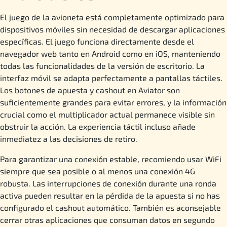
El juego de la avioneta está completamente optimizado para
dispositivos móviles sin necesidad de descargar aplicaciones
específicas. El juego funciona directamente desde el
navegador web tanto en Android como en iOS, manteniendo
todas las funcionalidades de la versión de escritorio. La
interfaz móvil se adapta perfectamente a pantallas táctiles.
Los botones de apuesta y cashout en Aviator son
suficientemente grandes para evitar errores, y la información
crucial como el multiplicador actual permanece visible sin
obstruir la acción. La experiencia táctil incluso añade
inmediatez a las decisiones de retiro.
Para garantizar una conexión estable, recomiendo usar WiFi
siempre que sea posible o al menos una conexión 4G
robusta. Las interrupciones de conexión durante una ronda
activa pueden resultar en la pérdida de la apuesta si no has
configurado el cashout automático. También es aconsejable
cerrar otras aplicaciones que consuman datos en segundo