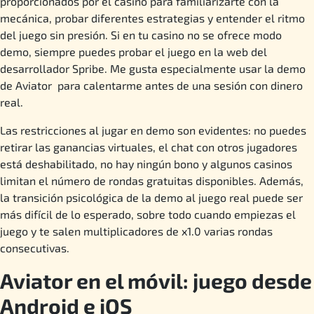
proporcionados por el casino para familiarizarte con la
mecánica, probar diferentes estrategias y entender el ritmo
del juego sin presión. Si en tu casino no se ofrece modo
demo, siempre puedes probar el juego en la web del
desarrollador Spribe. Me gusta especialmente usar la demo
de Aviator para calentarme antes de una sesión con dinero
real.
Las restricciones al jugar en demo son evidentes: no puedes
retirar las ganancias virtuales, el chat con otros jugadores
está deshabilitado, no hay ningún bono y algunos casinos
limitan el número de rondas gratuitas disponibles. Además,
la transición psicológica de la demo al juego real puede ser
más difícil de lo esperado, sobre todo cuando empiezas el
juego y te salen multiplicadores de x1.0 varias rondas
consecutivas.
Aviator en el móvil: juego desde
Android e iOS