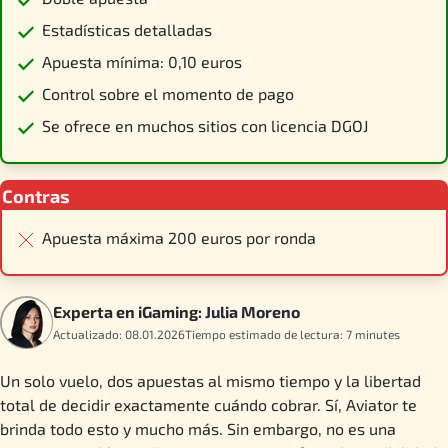
Estadísticas detalladas
Apuesta mínima: 0,10 euros
Control sobre el momento de pago
Se ofrece en muchos sitios con licencia DGOJ
Contras
Apuesta máxima 200 euros por ronda
Experta en iGaming:
Julia Moreno
Actualizado:
08.01.2026
Tiempo estimado de lectura: 7 minutes
Un solo vuelo, dos apuestas al mismo tiempo y la libertad
total de decidir exactamente cuándo cobrar. Sí, Aviator te
brinda todo esto y mucho más. Sin embargo, no es una