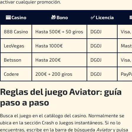
activar cualquier promoción.
🎰
Casino
🎁
Bono
✅
Licencia
888 Casino
Hasta 500€ + 50 giros
DGOJ
Visa,
LeoVegas
Hasta 1000€
DGOJ
Maste
Betsson
Hasta 200€
DGOJ
Visa,
Codere
200€ + 200 giros
DGOJ
PayP
Reglas del juego Aviator: guía
paso a paso
Busca el juego en el catálogo del casino. Normalmente se
ubica en la sección Crash o Juegos instantáneos. Si no lo
encuentras, escribe en la barra de búsqueda
Aviator
y
pulsa