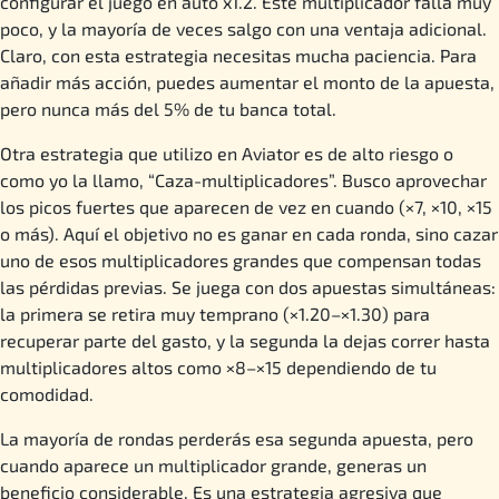
configurar el juego en auto x1.2. Este multiplicador falla muy
poco, y la mayoría de veces salgo con una ventaja adicional.
Claro, con esta estrategia necesitas mucha paciencia. Para
añadir más acción, puedes aumentar el monto de la apuesta,
pero nunca más del 5% de tu banca total.
Otra estrategia que utilizo en Aviator es de alto riesgo o
como yo la llamo, “Caza-multiplicadores”. Busco aprovechar
los picos fuertes que aparecen de vez en cuando (×7, ×10, ×15
o más). Aquí el objetivo no es ganar en cada ronda, sino cazar
uno de esos multiplicadores grandes que compensan todas
las pérdidas previas. Se juega con dos apuestas simultáneas:
la primera se retira muy temprano (×1.20–×1.30) para
recuperar parte del gasto, y la segunda la dejas correr hasta
multiplicadores altos como ×8–×15 dependiendo de tu
comodidad.
La mayoría de rondas perderás esa segunda apuesta, pero
cuando aparece un multiplicador grande, generas un
beneficio considerable. Es una estrategia agresiva que