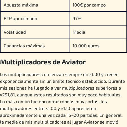
Apuesta máxima
100€ por campo
RTP aproximado
97%
Volatilidad
Media
Ganancias máximas
10 000 euros
Multiplicadores de Aviator
Los multiplicadores comienzan siempre en x1.00 y crecen
exponencialmente sin un límite técnico establecido. Durante
mis sesiones he llegado a ver multiplicadores superiores a
×291,81, aunque estos resultados son muy poco habituales.
Lo más común fue encontrar rondas muy cortas: los
multiplicadores entre ×1.00 y ×1.10 aparecieron
aproximadamente una vez cada 15–20 partidas. En general,
la media de mis multiplicadores al jugar Aviator se movió