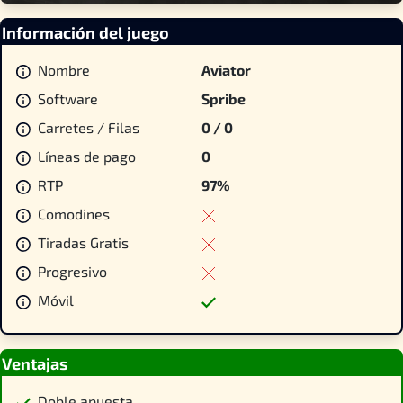
Información del juego
Nombre
Aviator
Software
Spribe
Carretes / Filas
0 / 0
Líneas de pago
0
RTP
97%
Comodines
Tiradas Gratis
Progresivo
Móvil
Ventajas
Doble apuesta