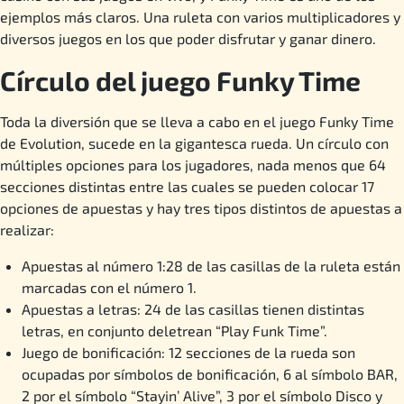
ejemplos más claros. Una ruleta con varios multiplicadores y
diversos juegos en los que poder disfrutar y ganar dinero.
Círculo del juego Funky Time
Toda la diversión que se lleva a cabo en el juego Funky Time
de Evolution, sucede en la gigantesca rueda. Un círculo con
múltiples opciones para los jugadores, nada menos que 64
secciones distintas entre las cuales se pueden colocar 17
opciones de apuestas y hay tres tipos distintos de apuestas a
realizar:
Apuestas al número 1:28 de las casillas de la ruleta están
marcadas con el número 1.
Apuestas a letras: 24 de las casillas tienen distintas
letras, en conjunto deletrean “Play Funk Time”.
Juego de bonificación: 12 secciones de la rueda son
ocupadas por símbolos de bonificación, 6 al símbolo BAR,
2 por el símbolo “Stayin’ Alive”, 3 por el símbolo Disco y