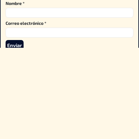
Nombre
*
Correo electrónico
*