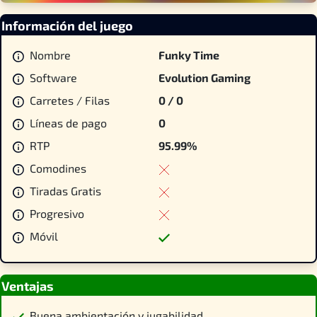
Información del juego
Nombre
Funky Time
Software
Evolution Gaming
Carretes / Filas
0 / 0
Líneas de pago
0
RTP
95.99%
Comodines
Tiradas Gratis
Progresivo
Móvil
Ventajas
Buena ambientación y jugabilidad.