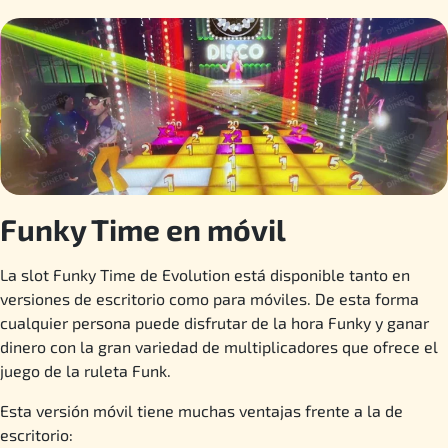
Funky Time en móvil
La slot Funky Time de Evolution está disponible tanto en
versiones de escritorio como para móviles. De esta forma
cualquier persona puede disfrutar de la hora Funky y ganar
dinero con la gran variedad de multiplicadores que ofrece el
juego de la ruleta Funk.
Esta versión móvil tiene muchas ventajas frente a la de
escritorio: