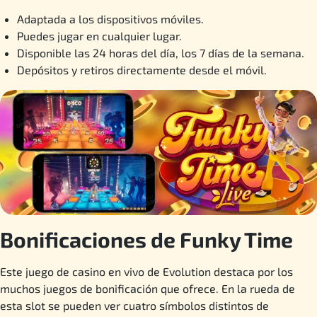
Adaptada a los dispositivos móviles.
Puedes jugar en cualquier lugar.
Disponible las 24 horas del día, los 7 días de la semana.
Depósitos y retiros directamente desde el móvil.
Bonificaciones de Funky Time
Este juego de casino en vivo de Evolution destaca por los
muchos juegos de bonificación que ofrece. En la rueda de
esta slot se pueden ver cuatro símbolos distintos de