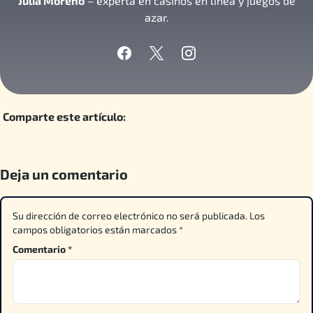
Julia Moreno
– experta en casinos en línea y juegos de
azar.
Comparte este artículo:
Deja un comentario
Su dirección de correo electrónico no será publicada.
Los
campos obligatorios están marcados
*
Comentario
*