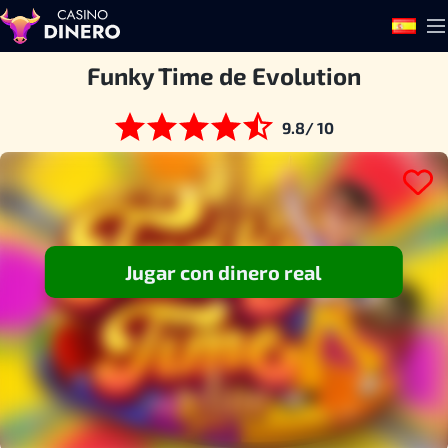
CasinoDinero
Pr
TRAGAPERRAS CON DINERO REAL
Funky Time de Evolution
Skip to navigation
Skip to content
9.8/ 10
Jugar con dinero real