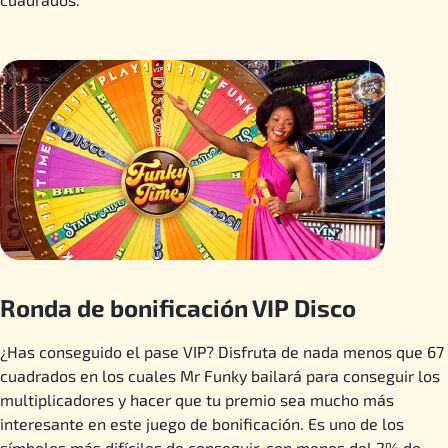
Ronda de bonificación VIP Disco
¿Has conseguido el pase VIP? Disfruta de nada menos que 67
cuadrados en los cuales Mr Funky bailará para conseguir los
multiplicadores y hacer que tu premio sea mucho más
interesante en este juego de bonificación. Es uno de los
símbolos más difíciles de conseguir, con menos del 2% de